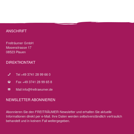
ANSCHRIFT
Freiträumer GmbH
Mosenstrasse 17
08523 Plauen
DIREKTKONTAKT
Tel +49 3741 28 99 66 0
Fax +49 3741 28 99 65 8
Mail
info@freitraeumer.de
NEWSLETTER ABONNIEREN
Abonnieren Sie den FREITRÄUMER-Newsletter und erhalten Sie aktuelle
Informationen direkt per e-Mail. Ihre Daten werden selbstverständlich vertraulich
behandelt und in keinem Fall weitergegeben.